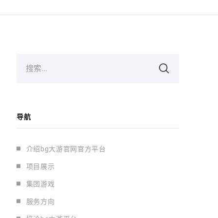
搜索...
导航
介绍bg大游官网官方平台
项目展示
集团游戏
服务方向