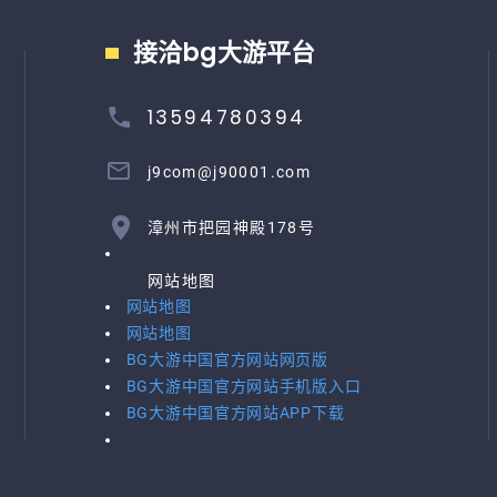
接洽bg大游平台
13594780394
j9com@j90001.com
漳州市把园神殿178号
网站地图
网站地图
网站地图
BG大游中国官方网站网页版
BG大游中国官方网站手机版入口
BG大游中国官方网站APP下载