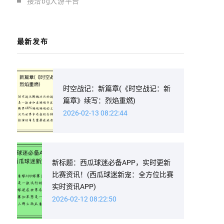
接洽bg大游平台
最新发布
时空战记：新篇章(《时空战记：新
篇章》续写：烈焰重燃)
2026-02-13 08:22:44
新标题：西瓜球迷必备APP，实时更新
比赛资讯！(西瓜球迷新宠：全方位比赛
实时资讯APP)
2026-02-12 08:22:50