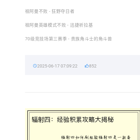
祖阿曼不败 - 狂野夺日者
祖阿曼英雄模式不败 - 迅捷祈拉基
70级竞技场第三赛季 - 贵族角斗士的角斗兽
2025-06-17 07:09:22
852