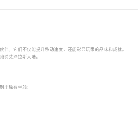
伙伴。它们不仅能提升移动速度，还能彰显玩家的品味和成就。
驰骋艾泽拉斯大陆。
刷出稀有坐骑：