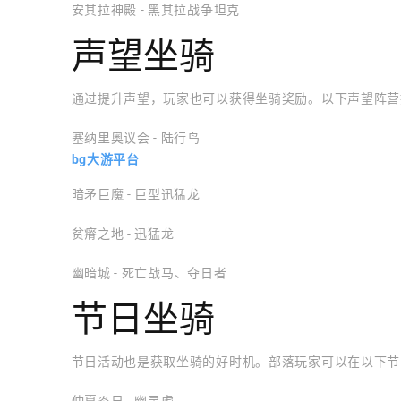
安其拉神殿 - 黑其拉战争坦克
声望坐骑
通过提升声望，玩家也可以获得坐骑奖励。以下声望阵营
塞纳里奥议会 - 陆行鸟
bg大游平台
暗矛巨魔 - 巨型迅猛龙
贫瘠之地 - 迅猛龙
幽暗城 - 死亡战马、夺日者
节日坐骑
节日活动也是获取坐骑的好时机。部落玩家可以在以下节
仲夏炎日 - 幽灵虎