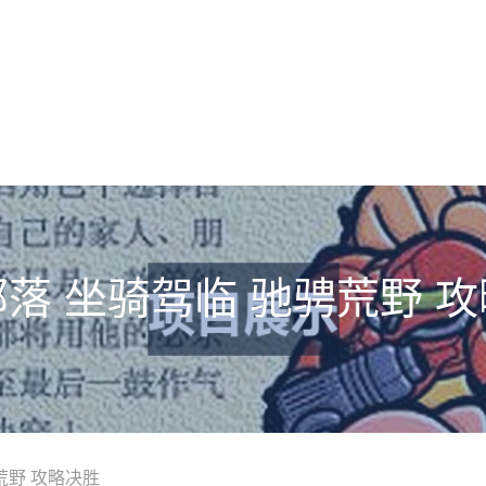
落 坐骑驾临 驰骋荒野 
荒野 攻略决胜