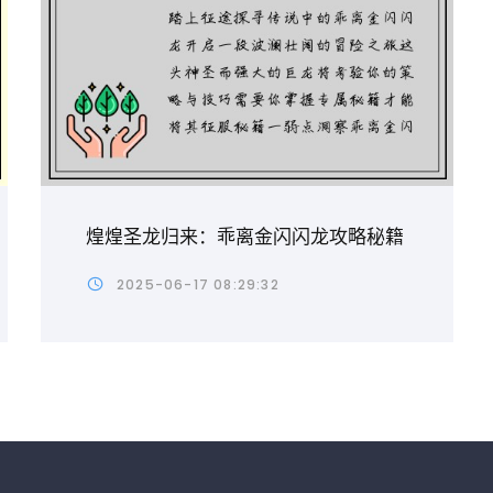
煌煌圣龙归来：乖离金闪闪龙攻略秘籍
2025-06-17 08:29:32