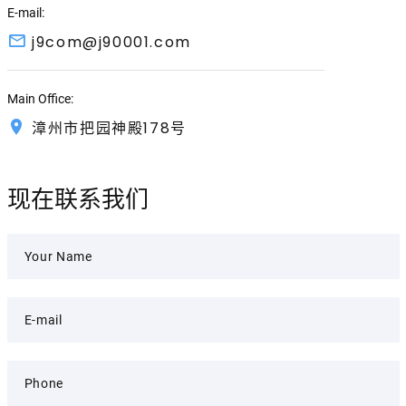
E-mail:
j9com@j90001.com
Main Office:
漳州市把园神殿178号
现在联系我们
Your Name
E-mail
Phone