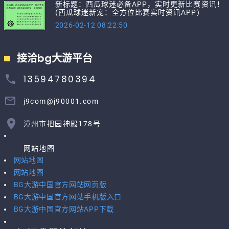
新标题：西瓜球迷必备APP，实时更新比赛资讯！
(西瓜球迷新宠：全方位比赛实时资讯APP)
2026-02-12 08:22:50
接洽bg大游平台
13594780394
j9com@j90001.com
漳州市把园神殿178号
网站地图
网站地图
网站地图
BG大游中国官方网站网页版
BG大游中国官方网站手机版入口
BG大游中国官方网站APP下载