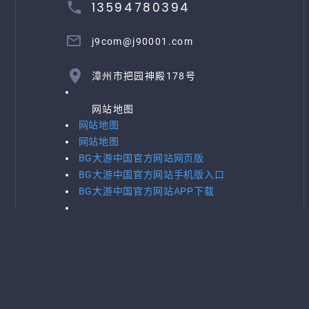
13594780394
j9com@j90001.com
漳州市把园神殿178号
网站地图
网站地图
网站地图
BG大游中国官方网站网页版
BG大游中国官方网站手机版入口
BG大游中国官方网站APP下载