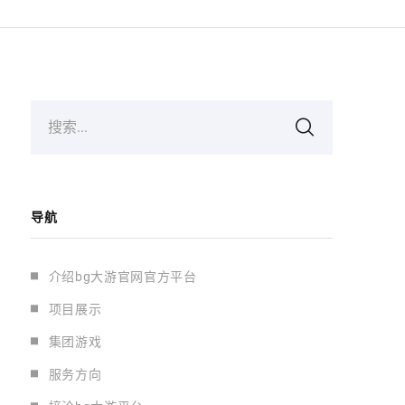
搜索...
导航
介绍bg大游官网官方平台
项目展示
集团游戏
服务方向