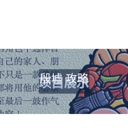
殷墟 攻略