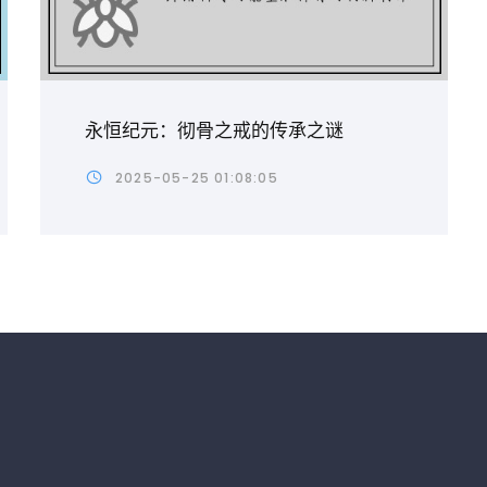
永恒纪元：彻骨之戒的传承之谜
2025-05-25 01:08:05