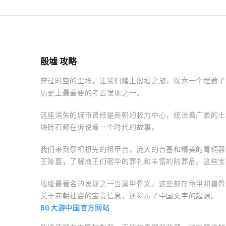
殷墟 攻略
穿过时空的尘埃，让我们踏上殷墟之旅，探索一个埋藏了
历史上最重要的考古发现之一。
这座消失的城市曾经是商朝的权力中心，统治着广袤的土
块砖石都在诉说着一个时代的故事。
我们来到祭祀祖先的祖甲台。庞大的台基和精美的青铜器
王陵墓，了解商王们奢华的葬礼和丰富的陪葬品。这些宝
殷墟最著名的发现之一当属甲骨文。这些刻在龟甲和兽骨
关于商朝社会的宝贵信息，还揭示了中国文字的起源。
BG大游中国官方网站