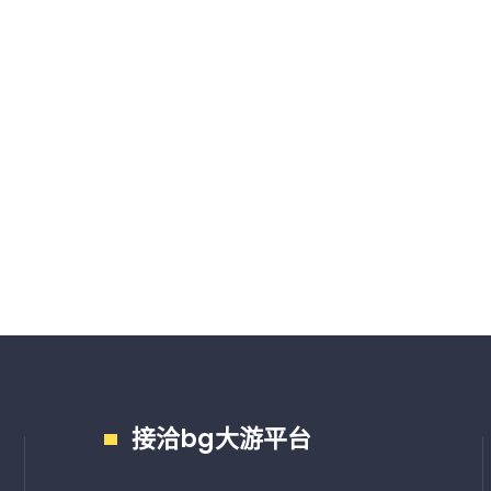
接洽bg大游平台