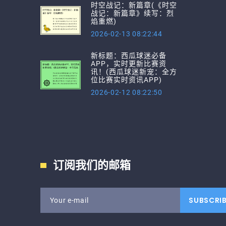
时空战记：新篇章(《时空
战记：新篇章》续写：烈
焰重燃)
2026-02-13 08:22:44
新标题：西瓜球迷必备
APP，实时更新比赛资
讯！(西瓜球迷新宠：全方
位比赛实时资讯APP)
2026-02-12 08:22:50
订阅我们的邮箱
SUBSCRI
Your e-mail