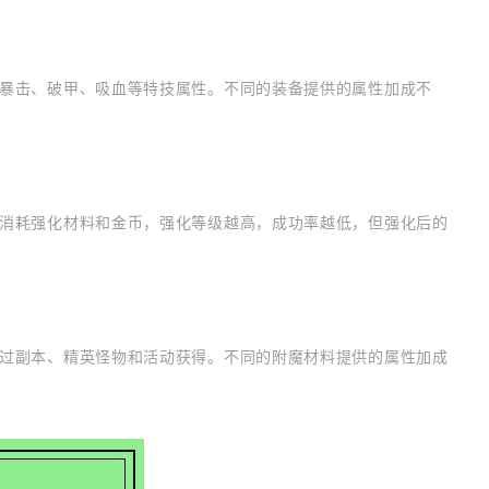
暴击、破甲、吸血等特技属性。不同的装备提供的属性加成不
消耗强化材料和金币，强化等级越高，成功率越低，但强化后的
过副本、精英怪物和活动获得。不同的附魔材料提供的属性加成