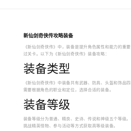
新仙剑奇侠传攻略装备
《新仙剑奇侠传》中，装备是提升角色属性和能力的重要
过关卡。以下为《新仙剑奇侠传》装备攻略：
装备类型
《新仙剑奇侠传》中装备共有武器、防具、头盔和饰品四
需要根据角色的职业和定位，选择合适的装备。
装备等级
装备等级分为普通、精良、史诗、传说和神级五个等级。
挑战精英怪物、参与活动等方式获取高等级装备。