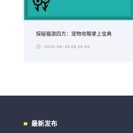
探秘猫游四方：宠物攻略掌上宝典
2025-06-03 08:29:45
最新发布