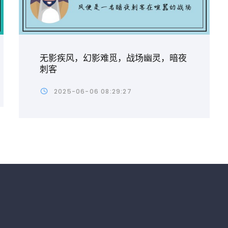
无影疾风，幻影难觅，战场幽灵，暗夜
刺客
2025-06-06 08:29:27