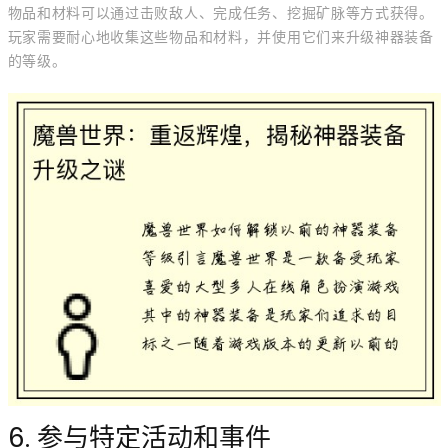
物品和材料可以通过击败敌人、完成任务、挖掘矿脉等方式获得。
玩家需要耐心地收集这些物品和材料，并使用它们来升级神器装备
的等级。
6. 参与特定活动和事件