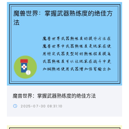
魔兽世界：掌握武器熟练度的绝佳方法
2025-07-30 08:31:10