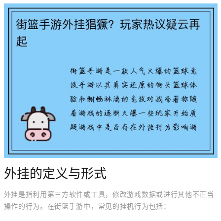
外挂的定义与形式
外挂是指利用第三方软件或工具，修改游戏数据或进行其他不正当
操作的行为。在街篮手游中，常见的挂机行为包括：