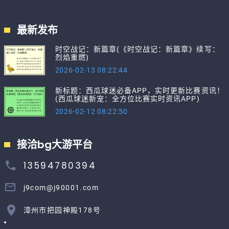
最新发布
时空战记：新篇章(《时空战记：新篇章》续写：
烈焰重燃)
2026-02-13 08:22:44
新标题：西瓜球迷必备APP，实时更新比赛资讯！
(西瓜球迷新宠：全方位比赛实时资讯APP)
2026-02-12 08:22:50
接洽bg大游平台
13594780394
j9com@j90001.com
漳州市把园神殿178号