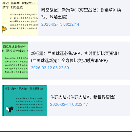
时空战记：新篇章(《时空战记：新篇章》续
写：烈焰重燃)
2026-02-13 08:22:44
新标题：西瓜球迷必备APP，实时更新比赛资讯！
(西瓜球迷新宠：全方位比赛实时资讯APP)
2026-02-12 08:22:50
斗罗大陆v(斗罗大陆V：新世界冒险)
2026-02-11 08:22:47